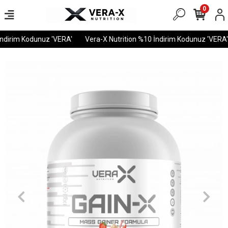
0
dirim Kodunuz 'VERA'
Vera-X Nutrition %10 İndirim Kodunuz 'VERA'