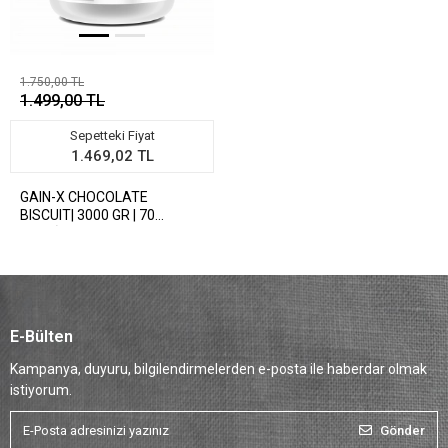
1.750,00 TL
1.499,00 TL
Sepetteki Fiyat
1.469,02 TL
GAIN-X CHOCOLATE
BISCUIT| 3000 GR | 70
SERVİS
E-Bülten
Kampanya, duyuru, bilgilendirmelerden e-posta ile haberdar olmak
istiyorum.
Gönder