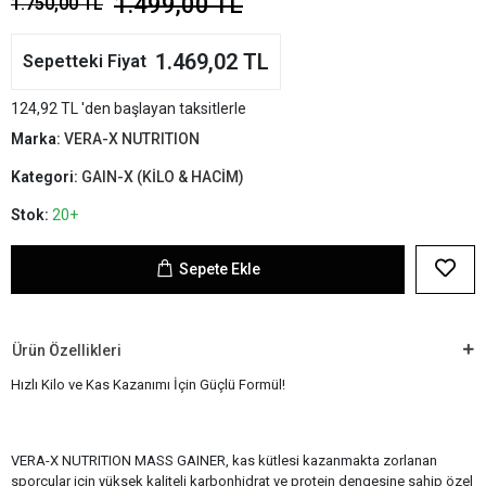
1.499,00 TL
1.750,00 TL
1.469,02 TL
Sepetteki Fiyat
124,92 TL 'den başlayan taksitlerle
Marka:
VERA-X NUTRITION
Kategori:
GAIN-X (KİLO & HACİM)
Stok:
20+
Sepete Ekle
Ürün Özellikleri
Hızlı Kilo ve Kas Kazanımı İçin Güçlü Formül!
VERA-X NUTRITION MASS GAINER, kas kütlesi kazanmakta zorlanan
sporcular için yüksek kaliteli karbonhidrat ve protein dengesine sahip özel