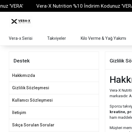
z 'VERA'
Vera-X Nutrition %10 İndirim Kodunuz 'VERA'
Vera-x Serisi
Takviyeler
Kilo Verme & Yağ Yakımı
Destek
Gizlilik 
Hakkımızda
Hakkı
Gizlilik Sözleşmesi
Vera-X Nutrit
markasıdır. A
Kullanıcı Sözleşmesi
Sporcu takviy
kreatine, p
İletişim
ham maddelerd
Sıkça Sorulan Sorular
Müşteri memnu