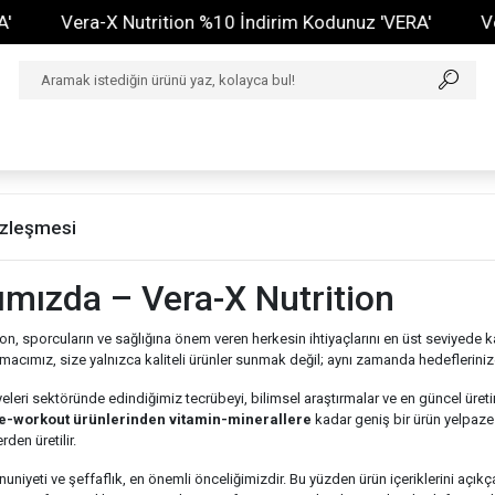
Vera-X Nutrition %10 İndirim Kodunuz 'VERA'
Vera
Sözleşmesi
mızda – Vera-X Nutrition
ion, sporcuların ve sağlığına önem veren herkesin ihtiyaçlarını en üst seviyede k
macımız, size yalnızca kaliteli ürünler sunmak değil; aynı zamanda hedefleriniz
eleri sektöründe edindiğimiz tecrübeyi, bilimsel araştırmalar ve en güncel üretim
re-workout ürünlerinden vitamin-minerallere
kadar geniş bir ürün yelpazesi
en üretilir.
niyeti ve şeffaflık, en önemli önceliğimizdir. Bu yüzden ürün içeriklerini açıkça