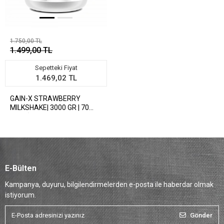
1.750,00 TL
1.499,00 TL
Sepetteki Fiyat
1.469,02 TL
GAIN-X STRAWBERRY
MILKSHAKE| 3000 GR | 70
SERVİS
E-Bülten
Kampanya, duyuru, bilgilendirmelerden e-posta ile haberdar olmak
istiyorum.
Gönder