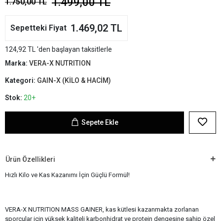
1.499,00 TL
1.750,00 TL
1.469,02 TL
Sepetteki Fiyat
124,92 TL 'den başlayan taksitlerle
Marka:
VERA-X NUTRITION
Kategori:
GAIN-X (KİLO & HACİM)
Stok:
20+
Sepete Ekle
Ürün Özellikleri
Hızlı Kilo ve Kas Kazanımı İçin Güçlü Formül!
VERA-X NUTRITION MASS GAINER, kas kütlesi kazanmakta zorlanan
sporcular için yüksek kaliteli karbonhidrat ve protein dengesine sahip özel