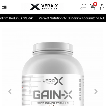
0
dirim Kodunuz 'VERA'
Vera-X Nutrition %10 İndirim Kodunuz 'VERA'