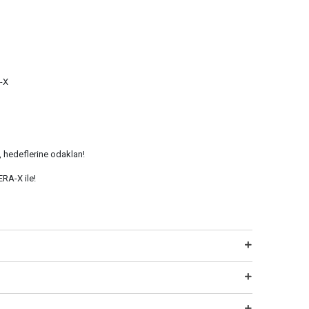
-X
t, hedeflerine odaklan!
RA-X ile!