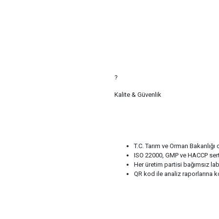
?
Kalite & Güvenlik
T.C. Tarım ve Orman Bakanlığı o
ISO 22000, GMP ve HACCP serti
Her üretim partisi bağımsız lab
QR kod ile analiz raporlarına k