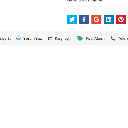
Garanti Ve Teslimat
siye Et
Yorum Yaz
Karşılaştır
Fiyat Alarmı
Telef