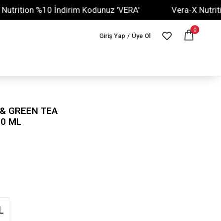
on %10 İndirim Kodunuz 'VERA'
Vera-X Nutrition %10
0
Giriş Yap
/
Üye Ol
 & GREEN TEA
00 ML
L