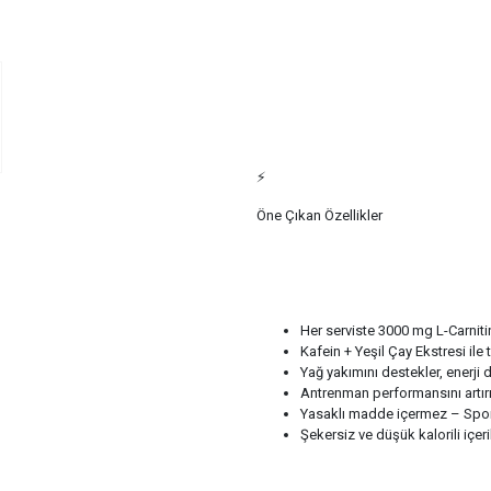
⚡
Öne Çıkan Özellikler
Her serviste 3000 mg L-Carniti
Kafein + Yeşil Çay Ekstresi ile 
Yağ yakımını destekler, enerji d
Antrenman performansını artırı
Yasaklı madde içermez – Spo
Şekersiz ve düşük kalorili içer