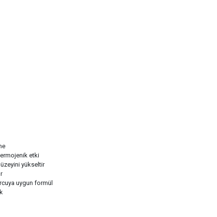
ne
termojenik etki
üzeyini yükseltir
r
rcuya uygun formül
ik