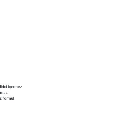
irici içermez
nmaz
z formül