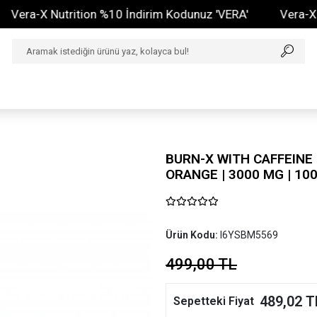
X Nutrition %10 İndirim Kodunuz 'VERA'
Vera-X Nutriti
BURN-X WITH CAFFEINE
ORANGE | 3000 MG | 10
Ürün Kodu:
I6YSBM5569
499,00 TL
489,02 T
Sepetteki Fiyat