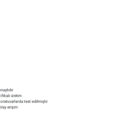
naylıdır
fikalı üretim
oratuvarlarda test edilmiştir
olay erişim