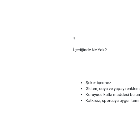
?
İçeriğinde Ne Yok?
Şeker içermez
Gluten, soya ve yapay renklend
Koruyucu katkı maddesi bulu
Katkısız, sporcuya uygun temi