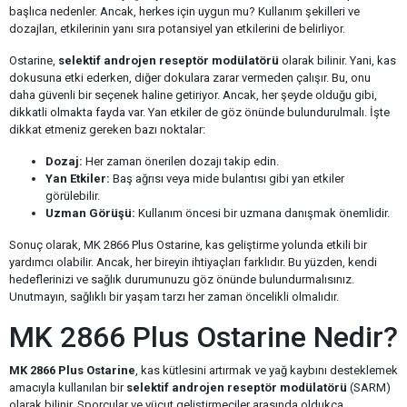
başlıca nedenler. Ancak, herkes için uygun mu? Kullanım şekilleri ve
dozajları, etkilerinin yanı sıra potansiyel yan etkilerini de belirliyor.
Ostarine,
selektif androjen reseptör modülatörü
olarak bilinir. Yani, kas
dokusuna etki ederken, diğer dokulara zarar vermeden çalışır. Bu, onu
daha güvenli bir seçenek haline getiriyor. Ancak, her şeyde olduğu gibi,
dikkatli olmakta fayda var. Yan etkiler de göz önünde bulundurulmalı. İşte
dikkat etmeniz gereken bazı noktalar:
Dozaj:
Her zaman önerilen dozajı takip edin.
Yan Etkiler:
Baş ağrısı veya mide bulantısı gibi yan etkiler
görülebilir.
Uzman Görüşü:
Kullanım öncesi bir uzmana danışmak önemlidir.
Sonuç olarak, MK 2866 Plus Ostarine, kas geliştirme yolunda etkili bir
yardımcı olabilir. Ancak, her bireyin ihtiyaçları farklıdır. Bu yüzden, kendi
hedeflerinizi ve sağlık durumunuzu göz önünde bulundurmalısınız.
Unutmayın, sağlıklı bir yaşam tarzı her zaman öncelikli olmalıdır.
MK 2866 Plus Ostarine Nedir?
MK 2866 Plus Ostarine
, kas kütlesini artırmak ve yağ kaybını desteklemek
amacıyla kullanılan bir
selektif androjen reseptör modülatörü
(SARM)
olarak bilinir. Sporcular ve vücut geliştirmeciler arasında oldukça