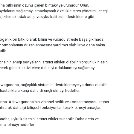
itkisinin özünü içeren bir takviye ürünüdür. Ürün,
dalarını sağlamayı amaçlayarak özellikle stres yönetimi, enerji
i, zihinsel odak artışı ve uyku kalitesini destekleme gibi
ı
enik bir bitki olarak bilinir ve vücudu stresle başa çıkmada
 hormonlarının düzenlenmesine yardımcı olabilir ve daha sakin
lir.
'nın enerji seviyelerini artırıcı etkileri olabilir. Yorgunluk hissini
eyerek günlük aktivitelere daha iyi odaklanmayı sağlamayı
hwagandha, bağışıklık sistemini desteklemeye yardımcı olabilir.
hastalıklara karşı daha dirençli olmayı hedefler.
rma: Ashwagandha'nın zihinsel netlik ve konsantrasyonu artırıcı
artırarak daha iyi bilişsel fonksiyonları teşvik etmeyi amaçlar.
a, uyku kalitesini artırıcı etkiler sunabilir. Daha derin ve
ımcı olmayı hedefler.