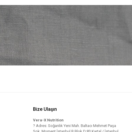
Bize Ulaşın
Vera-X Nutrition
? Adres: Soğanlık Yeni Mah. Baltacı Mehmet Paşa
Sok. Moment İstanbul B Blok D:83 Kartal / İstanbul