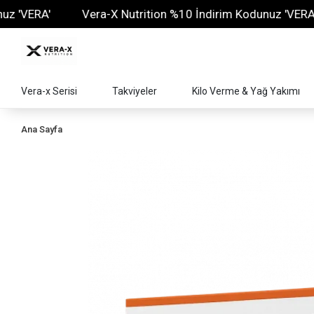
ERA'
Vera-X Nutrition %10 İndirim Kodunuz 'VERA'
Vera-x Serisi
Takviyeler
Kilo Verme & Yağ Yakımı
Ana Sayfa