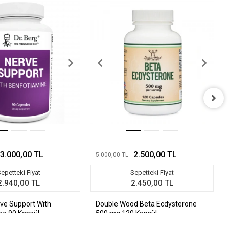
3.000,00 TL
2.500,00 TL
5.000,00 TL
epetteki Fiyat
Sepetteki Fiyat
2.940,00 TL
2.450,00 TL
rve Support With
Double Wood Beta Ecdysterone
ne 90 Kapsül
500 mg 120 Kapsül