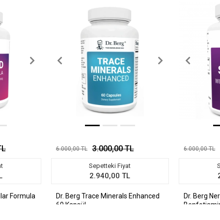
TL
3.000,00 TL
6.000,00 TL
6.000,00 TL
at
Sepetteki Fiyat
S
L
2.940,00 TL
ular Formula
Dr. Berg Trace Minerals Enhanced
Dr. Berg Ne
60 Kapsül
Benfotiami