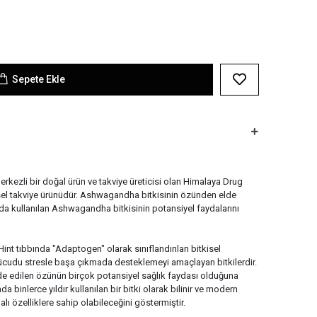
Sepete Ekle
ezli bir doğal ürün ve takviye üreticisi olan Himalaya Drug
isel takviye ürünüdür. Ashwagandha bitkisinin özünden elde
nda kullanılan Ashwagandha bitkisinin potansiyel faydalarını
t tıbbında "Adaptogen" olarak sınıflandırılan bitkisel
vücudu stresle başa çıkmada desteklemeyi amaçlayan bitkilerdir.
e edilen özünün birçok potansiyel sağlık faydası olduğuna
nda binlerce yıldır kullanılan bir bitki olarak bilinir ve modern
alı özelliklere sahip olabileceğini göstermiştir.