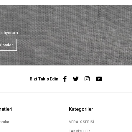
istiyorum.
Gönder
Bizi Takip Edin
etleri
Kategoriler
orular
VERA-X SERİSİ
TAKVİYELER