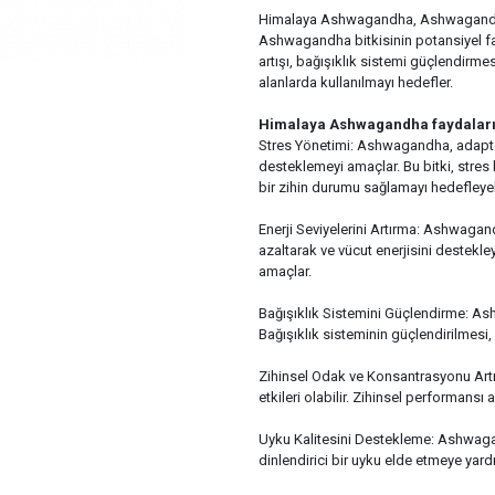
Himalaya Ashwagandha, Ashwagandha b
Ashwagandha bitkisinin potansiyel fay
artışı, bağışıklık sistemi güçlendirmes
alanlarda kullanılmayı hedefler.
Himalaya Ashwagandha faydalar
Stres Yönetimi: Ashwagandha, adaptog
desteklemeyi amaçlar. Bu bitki, stres
bir zihin durumu sağlamayı hedefleyebi
Enerji Seviyelerini Artırma: Ashwagandha
azaltarak ve vücut enerjisini destekl
amaçlar.
Bağışıklık Sistemini Güçlendirme: As
Bağışıklık sisteminin güçlendirilmesi, 
Zihinsel Odak ve Konsantrasyonu Artı
etkileri olabilir. Zihinsel performansı 
Uyku Kalitesini Destekleme: Ashwagandh
dinlendirici bir uyku elde etmeye yard