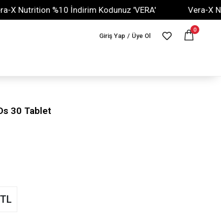
Nutrition %10 İndirim Kodunuz 'VERA'
Vera-X Nutriti
0
Giriş Yap
/
Üye Ol
s 30 Tablet
 TL