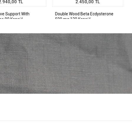
2.940,00 TL
2.450,00 TL
rve Support With
Double Wood Beta Ecdysterone
ne 90 Kapsül
500 mg 120 Kapsül