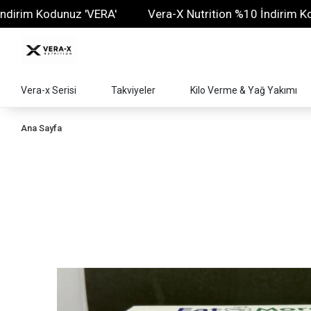
 Kodunuz 'VERA'
Vera-X Nutrition %10 İndirim Kodunuz
Vera-x Serisi
Takviyeler
Kilo Verme & Yağ Yakımı
Ana Sayfa