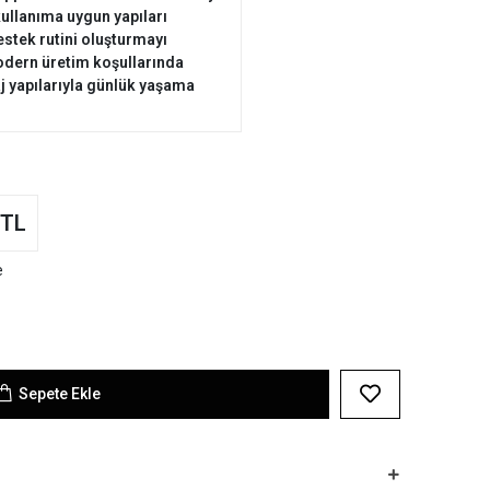
ullanıma uygun yapıları
estek rutini oluşturmayı
modern üretim koşullarında
j yapılarıyla günlük yaşama
 TL
e
Sepete Ekle