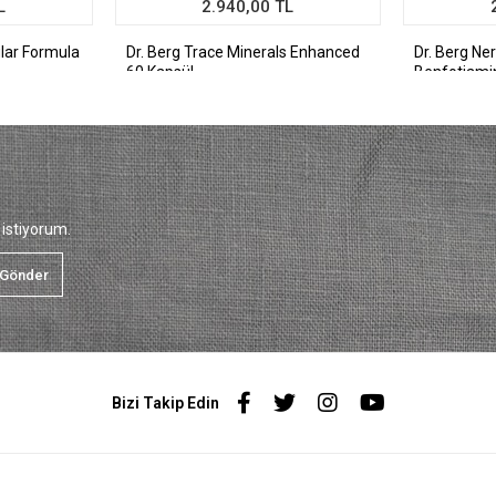
L
2.940,00 TL
ular Formula
Dr. Berg Trace Minerals Enhanced
Dr. Berg Ne
60 Kapsül
Benfotiami
istiyorum.
Gönder
Bizi Takip Edin