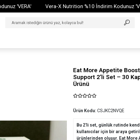
 'VERA'
Vera-X Nutrition %10 İndirim Kodunuz 'VERA'
Eat More Appetite Boost 
Support 2’li Set – 30 Ka
Ürünü
Ürün Kodu:
CSJKC2NVQE
Bu 2’li set, günlük rutinde ke
kullanıcılar için bir araya getir
ürünlerinden oluşur. Eat More A