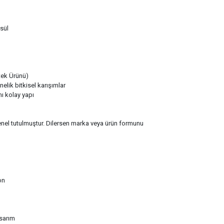
sül
stek Ürünü)
ik bitkisel karışımlar
 kolay yapı
genel tutulmuştur. Dilersen marka veya ürün formunu
on
sarım