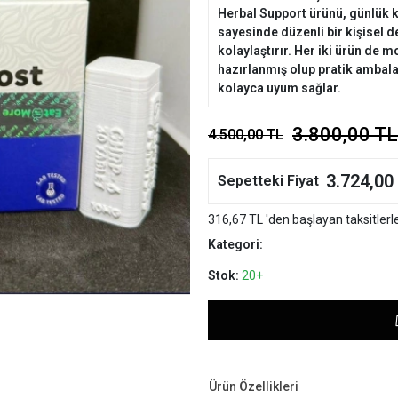
Herbal Support ürünü, günlük k
sayesinde düzenli bir kişisel d
kolaylaştırır. Her iki ürün de 
hazırlanmış olup pratik ambala
kolayca uyum sağlar.
3.800,00 TL
4.500,00 TL
3.724,00
Sepetteki Fiyat
316,67 TL 'den başlayan taksitlerl
Kategori:
Stok:
20+
Ürün Özellikleri