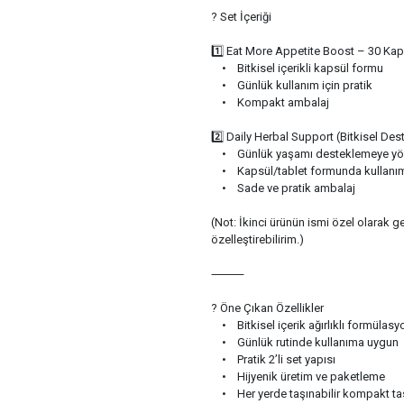
? Set İçeriği
1️⃣ Eat More Appetite Boost – 30 Kap
• Bitkisel içerikli kapsül formu
• Günlük kullanım için pratik
• Kompakt ambalaj
2️⃣ Daily Herbal Support (Bitkisel De
• Günlük yaşamı desteklemeye yönel
• Kapsül/tablet formunda kullanımı
• Sade ve pratik ambalaj
(Not: İkinci ürünün ismi özel olarak 
özelleştirebilirim.)
⸻
? Öne Çıkan Özellikler
• Bitkisel içerik ağırlıklı formülasy
• Günlük rutinde kullanıma uygun
• Pratik 2’li set yapısı
• Hijyenik üretim ve paketleme
• Her yerde taşınabilir kompakt ta