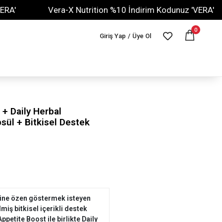
Vera-X Nutrition %10 İndirim Kodunuz 'VERA'
Ve
0
Giriş Yap
/
Üye Ol
+ Daily Herbal
psül + Bitkisel Destek
ndine özen göstermek isteyen
ilmiş bitkisel içerikli destek
ppetite Boost ile birlikte Daily