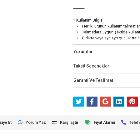
⸻
? Kullanım Bilgisi
• Her iki ürünün kullanım talimatlar
• Talimatlara uygun şekilde kullanılm
• Birlikte veya ayrı ayrı günlük rutine
Yorumlar
Taksit Seçenekleri
Garanti Ve Teslimat
siye Et
Yorum Yaz
Karşılaştır
Fiyat Alarmı
Telef